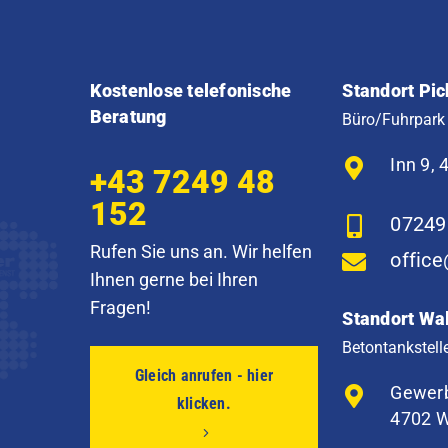
Kostenlose telefonische
Standort Pic
Beratung
Büro/Fuhrpark
Inn 9, 
+43 7249 48
152
07249
Rufen Sie uns an. Wir helfen
offic
Ihnen gerne bei Ihren
Fragen!
Standort Wa
Betontankstell
Gleich anrufen - hier
Gewerb
klicken.
4702 W