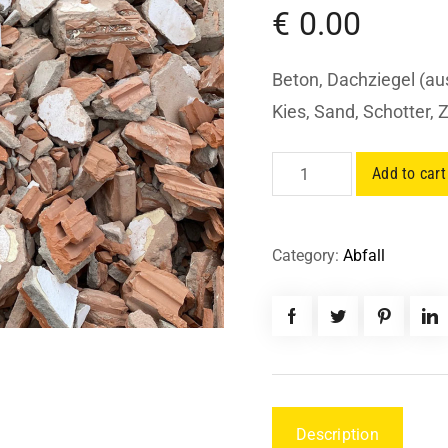
€
0.00
Beton, Dachziegel (aus
Kies, Sand, Schotter,
BAUSCHUTT
Add to cart
REIN
quantity
Category:
Abfall
Description