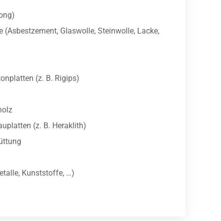
tong)
e (Asbestzement, Glaswolle, Steinwolle, Lacke,
onplatten (z. B. Rigips)
holz
uplatten (z. B. Heraklith)
üttung
etalle, Kunststoffe, …)