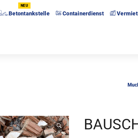
NEU
Betontankstelle
Containerdienst
Vermie
Muc
BAUSCH