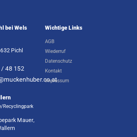
hl bei Wels
Wichtige Links
AGB
4632 Pichl
Wiederruf
Datenschutz
 / 48 152
Kontakt
e@muckenhuber.co.at
Impressum
llern
e/Recyclingpark
epark Mauer,
allern