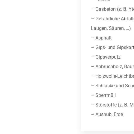
– Gasbeton (z. B. Y
– Gefährliche Abfäll
Laugen, Säuren, …)
– Asphalt
– Gips- und Gipskart
– Gipsverputz
– Abbruchholz, Bau
– Holzwolle-Leichtba
– Schlacke und Sch
– Sperrmüll
– Störstoffe (z. B. M
– Aushub, Erde